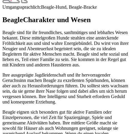
Umgangssprachlich:
Beagle-Hund, Beagle-Bracke
Beagle
Charakter und Wesen
Beagle sind für ihr freundliches, sanftmütiges und lebhaftes Wesen
bekannt. Diese mittelgroßen Hunde strahlen eine ansteckende
Fröhlichkeit aus und sind wahre Energiebündel. Du wirst von ihrer
Neugier und Abenteuerlust begeistert sein, die sie zu idealen
Begleitern für aktive Menschen macht. Beagle sind sehr sozial und
lieben es, Teil einer Familie zu sein. Sie kommen in der Regel gut
mit Kindern und anderen Haustieren aus.
Ihre ausgeprägte Jagdleidenschaft und ihr hervorragender
Geruchssinn machen Beagle zu exzellenten Spürhunden, können
aber auch zu Herausforderungen führen. Du solltest stets wachsam
sein, da sie gerne ihrer Nase folgen und dabei alles um sich herum
vergessen können. Ihre Intelligenz und Sturheit erfordern Geduld
und konsequente Erziehung.
Beagle eignen sich besonders gut für aktive Familien oder
Einzelpersonen, die viel Zeit für Spaziergänge, Spiele und
gemeinsame Aktivitäten haben. Ihre mittlere Größe macht sie
sowohl für Häuser als auch Wohnungen geeignet, solange sie
ausreichend Auslauf bekommen. Wenn du einen loyalen,