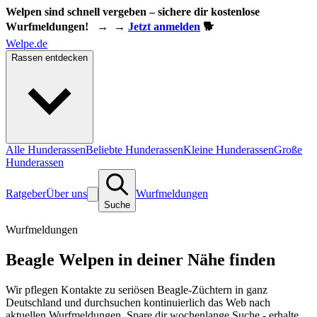
Welpen sind schnell vergeben – sichere dir kostenlose
Wurfmeldungen!
→
→
Jetzt anmelden
🐕
Welpe.de
Rassen entdecken
Alle Hunderassen
Beliebte Hunderassen
Kleine Hunderassen
Große
Hunderassen
Ratgeber
Über uns
Wurfmeldungen
Suche
Wurfmeldungen
Beagle Welpen in deiner Nähe finden
Wir pflegen Kontakte zu seriösen Beagle-Züchtern in ganz
Deutschland und durchsuchen kontinuierlich das Web nach
aktuellen Wurfmeldungen. Spare dir wochenlange Suche - erhalte