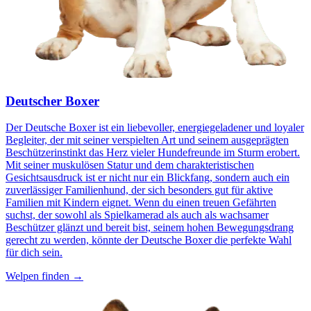
Deutscher Boxer
Der Deutsche Boxer ist ein liebevoller, energiegeladener und loyaler
Begleiter, der mit seiner verspielten Art und seinem ausgeprägten
Beschützerinstinkt das Herz vieler Hundefreunde im Sturm erobert.
Mit seiner muskulösen Statur und dem charakteristischen
Gesichtsausdruck ist er nicht nur ein Blickfang, sondern auch ein
zuverlässiger Familienhund, der sich besonders gut für aktive
Familien mit Kindern eignet. Wenn du einen treuen Gefährten
suchst, der sowohl als Spielkamerad als auch als wachsamer
Beschützer glänzt und bereit bist, seinem hohen Bewegungsdrang
gerecht zu werden, könnte der Deutsche Boxer die perfekte Wahl
für dich sein.
Welpen finden →