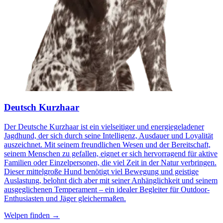
Deutsch Kurzhaar
Der Deutsche Kurzhaar ist ein vielseitiger und energiegeladener
Jagdhund, der sich durch seine Intelligenz, Ausdauer und Loyalität
auszeichnet. Mit seinem freundlichen Wesen und der Bereitschaft,
seinem Menschen zu gefallen, eignet er sich hervorragend für aktive
Familien oder Einzelpersonen, die viel Zeit in der Natur verbringen.
Dieser mittelgroße Hund benötigt viel Bewegung und geistige
Auslastung, belohnt dich aber mit seiner Anhänglichkeit und seinem
ausgeglichenen Temperament – ein idealer Begleiter für Outdoor-
Enthusiasten und Jäger gleichermaßen.
Welpen finden →