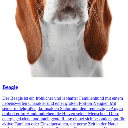
Beagle
Der Beagle ist ein fröhlicher und lebhafter Familienhund mit einem
liebenswerten Charakter und einer großen Portion Neugier. Mit
seiner mittelgroßen, kompakten Statur und den treuherzigen Augen
erobert er im Handumdrehen die Herzen seiner Menschen. Diese
energiegeladene und intelligente Rasse eignet sich besonders gut für
aktive Familien oder Einzelpersonen, die gerne Zeit in der Natur