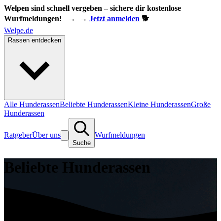
Welpen sind schnell vergeben – sichere dir kostenlose
Wurfmeldungen!
→
→
Jetzt anmelden
🐕
Welpe.de
Rassen entdecken
Alle Hunderassen
Beliebte Hunderassen
Kleine Hunderassen
Große
Hunderassen
Ratgeber
Über uns
Wurfmeldungen
Suche
Beliebte Hunderassen