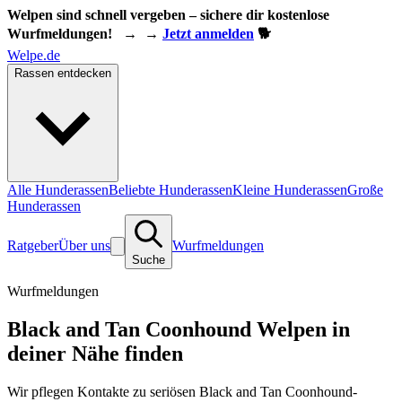
Welpen sind schnell vergeben – sichere dir kostenlose
Wurfmeldungen!
→
→
Jetzt anmelden
🐕
Welpe.de
Rassen entdecken
Alle Hunderassen
Beliebte Hunderassen
Kleine Hunderassen
Große
Hunderassen
Ratgeber
Über uns
Wurfmeldungen
Suche
Wurfmeldungen
Black and Tan Coonhound Welpen in
deiner Nähe finden
Wir pflegen Kontakte zu seriösen Black and Tan Coonhound-