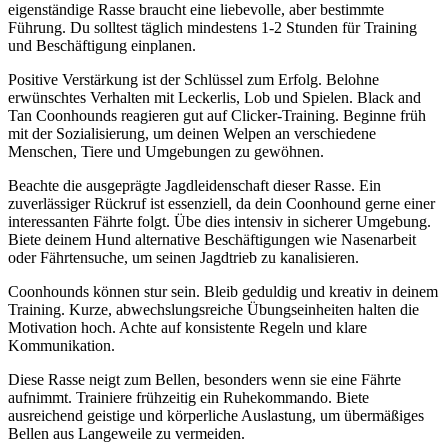
eigenständige Rasse braucht eine liebevolle, aber bestimmte
Führung. Du solltest täglich mindestens 1-2 Stunden für Training
und Beschäftigung einplanen.
Positive Verstärkung ist der Schlüssel zum Erfolg. Belohne
erwünschtes Verhalten mit Leckerlis, Lob und Spielen. Black and
Tan Coonhounds reagieren gut auf Clicker-Training. Beginne früh
mit der Sozialisierung, um deinen Welpen an verschiedene
Menschen, Tiere und Umgebungen zu gewöhnen.
Beachte die ausgeprägte Jagdleidenschaft dieser Rasse. Ein
zuverlässiger Rückruf ist essenziell, da dein Coonhound gerne einer
interessanten Fährte folgt. Übe dies intensiv in sicherer Umgebung.
Biete deinem Hund alternative Beschäftigungen wie Nasenarbeit
oder Fährtensuche, um seinen Jagdtrieb zu kanalisieren.
Coonhounds können stur sein. Bleib geduldig und kreativ in deinem
Training. Kurze, abwechslungsreiche Übungseinheiten halten die
Motivation hoch. Achte auf konsistente Regeln und klare
Kommunikation.
Diese Rasse neigt zum Bellen, besonders wenn sie eine Fährte
aufnimmt. Trainiere frühzeitig ein Ruhekommando. Biete
ausreichend geistige und körperliche Auslastung, um übermäßiges
Bellen aus Langeweile zu vermeiden.