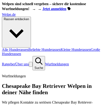
Welpen sind schnell vergeben – sichere dir kostenlose
Wurfmeldungen!
→
→
Jetzt anmelden
🐕
Welpe.de
Rassen entdecken
Alle Hunderassen
Beliebte Hunderassen
Kleine Hunderassen
Große
Hunderassen
Ratgeber
Über uns
Wurfmeldungen
Suche
Wurfmeldungen
Chesapeake Bay Retriever Welpen in
deiner Nähe finden
Wir pflegen Kontakte zu seriösen Chesapeake Bay Retriever-