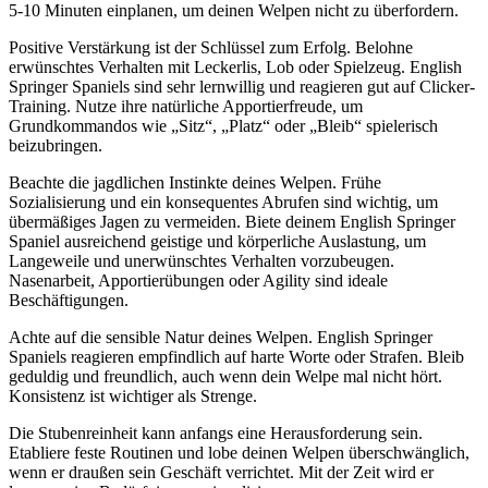
5-10 Minuten einplanen, um deinen Welpen nicht zu überfordern.
Positive Verstärkung ist der Schlüssel zum Erfolg. Belohne
erwünschtes Verhalten mit Leckerlis, Lob oder Spielzeug. English
Springer Spaniels sind sehr lernwillig und reagieren gut auf Clicker-
Training. Nutze ihre natürliche Apportierfreude, um
Grundkommandos wie „Sitz“, „Platz“ oder „Bleib“ spielerisch
beizubringen.
Beachte die jagdlichen Instinkte deines Welpen. Frühe
Sozialisierung und ein konsequentes Abrufen sind wichtig, um
übermäßiges Jagen zu vermeiden. Biete deinem English Springer
Spaniel ausreichend geistige und körperliche Auslastung, um
Langeweile und unerwünschtes Verhalten vorzubeugen.
Nasenarbeit, Apportierübungen oder Agility sind ideale
Beschäftigungen.
Achte auf die sensible Natur deines Welpen. English Springer
Spaniels reagieren empfindlich auf harte Worte oder Strafen. Bleib
geduldig und freundlich, auch wenn dein Welpe mal nicht hört.
Konsistenz ist wichtiger als Strenge.
Die Stubenreinheit kann anfangs eine Herausforderung sein.
Etabliere feste Routinen und lobe deinen Welpen überschwänglich,
wenn er draußen sein Geschäft verrichtet. Mit der Zeit wird er