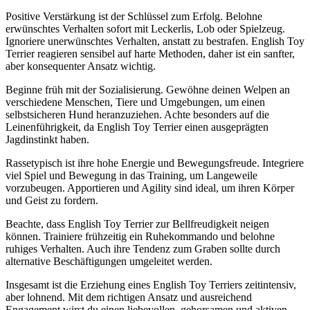
Positive Verstärkung ist der Schlüssel zum Erfolg. Belohne
erwünschtes Verhalten sofort mit Leckerlis, Lob oder Spielzeug.
Ignoriere unerwünschtes Verhalten, anstatt zu bestrafen. English Toy
Terrier reagieren sensibel auf harte Methoden, daher ist ein sanfter,
aber konsequenter Ansatz wichtig.
Beginne früh mit der Sozialisierung. Gewöhne deinen Welpen an
verschiedene Menschen, Tiere und Umgebungen, um einen
selbstsicheren Hund heranzuziehen. Achte besonders auf die
Leinenführigkeit, da English Toy Terrier einen ausgeprägten
Jagdinstinkt haben.
Rassetypisch ist ihre hohe Energie und Bewegungsfreude. Integriere
viel Spiel und Bewegung in das Training, um Langeweile
vorzubeugen. Apportieren und Agility sind ideal, um ihren Körper
und Geist zu fordern.
Beachte, dass English Toy Terrier zur Bellfreudigkeit neigen
können. Trainiere frühzeitig ein Ruhekommando und belohne
ruhiges Verhalten. Auch ihre Tendenz zum Graben sollte durch
alternative Beschäftigungen umgeleitet werden.
Insgesamt ist die Erziehung eines English Toy Terriers zeitintensiv,
aber lohnend. Mit dem richtigen Ansatz und ausreichend
Engagement wirst du einen liebevollen, gehorsamen und aktiven