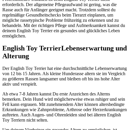
erforderlich. Der allgemeine Pflegeaufwand ist gering, was die
Rasse auch für Anfänger geeignet macht. Trotzdem solltest du
regelmäßige Gesundheitschecks beim Tierarzt einplanen, um
mögliche rassetypische Probleme frühzeitig zu erkennen und zu
behandeln. Mit der richtigen Pflege und Aufmerksamkeit kannst du
deinem English Toy Terrier ein gesundes und glückliches Leben
ermöglichen.
English Toy Terrier
Lebenserwartung und
Alterung
Der English Toy Terrier hat eine durchschnittliche Lebenserwartung
von 12 bis 15 Jahren. Als kleine Hunderasse altern sie im Vergleich
zu größeren Rassen langsamer und bleiben oft bis ins hohe Alter
aktiv und verspielt.
Ab etwa 7-8 Jahren kannst Du erste Anzeichen des Alterns
bemerken. Dein Hund wird möglicherweise etwas ruhiger und sein
Fell kann ergrauen. Mit zunehmendem Alter können altersbedingte
Erkrankungen wie Zahnprobleme, Arthrose oder Herzerkrankungen
auftreten. Auch Augen- und Ohrenleiden sind bei älteren English
Toy Terriern nicht selten.
Um deinem Vierbeiner ein gesundes Altern zu ermöglichen, ist