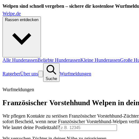
Welpen sind schnell vergeben – sichere dir kostenlose Wurfmeld
Welpe.de
Rassen entdecken
Alle Hunderassen
Beliebte Hunderassen
Kleine Hunderassen
Große Hu
Ratgeber
Über uns
Wurfmeldungen
Suche
Wurfmeldungen
Französischer Vorstehhund Welpen in dein
Wir pflegen Kontakte zu seriösen Französischer Vorstehhund-Züchter
sofort Bescheid, wenn neue Französischer Vorstehhund-Welpen verfü
Wie lautet deine Postleitzahl?
Wir versuchen Züchter in deiner Nähe zu priorisieren.