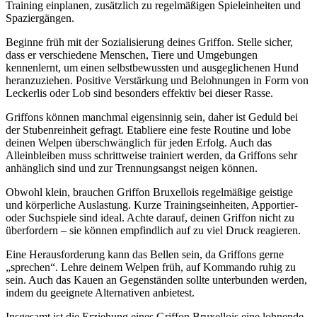
Training einplanen, zusätzlich zu regelmäßigen Spieleinheiten und
Spaziergängen.
Beginne früh mit der Sozialisierung deines Griffon. Stelle sicher,
dass er verschiedene Menschen, Tiere und Umgebungen
kennenlernt, um einen selbstbewussten und ausgeglichenen Hund
heranzuziehen. Positive Verstärkung und Belohnungen in Form von
Leckerlis oder Lob sind besonders effektiv bei dieser Rasse.
Griffons können manchmal eigensinnig sein, daher ist Geduld bei
der Stubenreinheit gefragt. Etabliere eine feste Routine und lobe
deinen Welpen überschwänglich für jeden Erfolg. Auch das
Alleinbleiben muss schrittweise trainiert werden, da Griffons sehr
anhänglich sind und zur Trennungsangst neigen können.
Obwohl klein, brauchen Griffon Bruxellois regelmäßige geistige
und körperliche Auslastung. Kurze Trainingseinheiten, Apportier-
oder Suchspiele sind ideal. Achte darauf, deinen Griffon nicht zu
überfordern – sie können empfindlich auf zu viel Druck reagieren.
Eine Herausforderung kann das Bellen sein, da Griffons gerne
„sprechen“. Lehre deinem Welpen früh, auf Kommando ruhig zu
sein. Auch das Kauen an Gegenständen sollte unterbunden werden,
indem du geeignete Alternativen anbietest.
Insgesamt ist die Erziehung eines Griffon Bruxellois eine lohnende