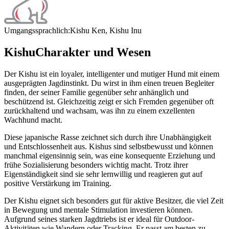
Umgangssprachlich:
Kishu Ken, Kishu Inu
Kishu
Charakter und Wesen
Der Kishu ist ein loyaler, intelligenter und mutiger Hund mit einem
ausgeprägten Jagdinstinkt. Du wirst in ihm einen treuen Begleiter
finden, der seiner Familie gegenüber sehr anhänglich und
beschützend ist. Gleichzeitig zeigt er sich Fremden gegenüber oft
zurückhaltend und wachsam, was ihn zu einem exzellenten
Wachhund macht.
Diese japanische Rasse zeichnet sich durch ihre Unabhängigkeit
und Entschlossenheit aus. Kishus sind selbstbewusst und können
manchmal eigensinnig sein, was eine konsequente Erziehung und
frühe Sozialisierung besonders wichtig macht. Trotz ihrer
Eigenständigkeit sind sie sehr lernwillig und reagieren gut auf
positive Verstärkung im Training.
Der Kishu eignet sich besonders gut für aktive Besitzer, die viel Zeit
in Bewegung und mentale Stimulation investieren können.
Aufgrund seines starken Jagdtriebs ist er ideal für Outdoor-
Aktivitäten wie Wandern oder Tracking. Er passt am besten zu