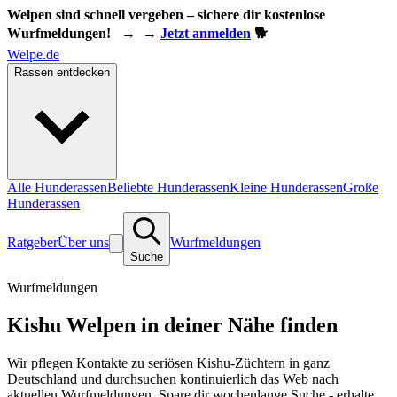
Welpen sind schnell vergeben – sichere dir kostenlose
Wurfmeldungen!
→
→
Jetzt anmelden
🐕
Welpe.de
Rassen entdecken
Alle Hunderassen
Beliebte Hunderassen
Kleine Hunderassen
Große
Hunderassen
Ratgeber
Über uns
Wurfmeldungen
Suche
Wurfmeldungen
Kishu Welpen in deiner Nähe finden
Wir pflegen Kontakte zu seriösen Kishu-Züchtern in ganz
Deutschland und durchsuchen kontinuierlich das Web nach
aktuellen Wurfmeldungen. Spare dir wochenlange Suche - erhalte