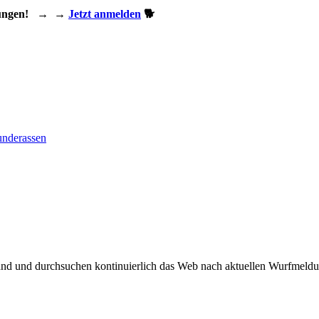
ungen!
→
→
Jetzt anmelden
🐕
nderassen
and und durchsuchen kontinuierlich das Web nach aktuellen Wurfmeldun