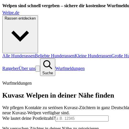
Welpen sind schnell vergeben – sichere dir kostenlose Wurfmeld
Welpe.de
Rassen entdecken
Alle Hunderassen
Beliebte Hunderassen
Kleine Hunderassen
Große Hu
Ratgeber
Über uns
Wurfmeldungen
Suche
Wurfmeldungen
Kuvasz Welpen in deiner Nähe finden
Wir pflegen Kontakte zu seriösen Kuvasz-Züchtern in ganz Deutschl
neue Kuvasz-Welpen verfügbar sind.
Wie lautet deine Postleitzahl?
Wir versuchen Züchter in deiner Nähe zu priorisieren.