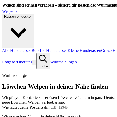
Welpen sind schnell vergeben – sichere dir kostenlose Wurfmeld
Welpe.de
Rassen entdecken
Alle Hunderassen
Beliebte Hunderassen
Kleine Hunderassen
Große Hu
Ratgeber
Über uns
Wurfmeldungen
Suche
Wurfmeldungen
Löwchen Welpen in deiner Nähe finden
Wir pflegen Kontakte zu seriösen Löwchen-Züchtern in ganz Deutsch
neue Löwchen-Welpen verfügbar sind.
Wie lautet deine Postleitzahl?
Wir versuchen Züchter in deiner Nähe zu priorisieren.