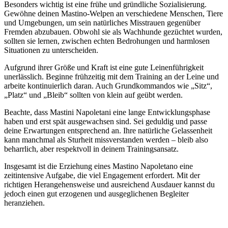
Besonders wichtig ist eine frühe und gründliche Sozialisierung.
Gewöhne deinen Mastino-Welpen an verschiedene Menschen, Tiere
und Umgebungen, um sein natürliches Misstrauen gegenüber
Fremden abzubauen. Obwohl sie als Wachhunde gezüchtet wurden,
sollten sie lernen, zwischen echten Bedrohungen und harmlosen
Situationen zu unterscheiden.
Aufgrund ihrer Größe und Kraft ist eine gute Leinenführigkeit
unerlässlich. Beginne frühzeitig mit dem Training an der Leine und
arbeite kontinuierlich daran. Auch Grundkommandos wie „Sitz“,
„Platz“ und „Bleib“ sollten von klein auf geübt werden.
Beachte, dass Mastini Napoletani eine lange Entwicklungsphase
haben und erst spät ausgewachsen sind. Sei geduldig und passe
deine Erwartungen entsprechend an. Ihre natürliche Gelassenheit
kann manchmal als Sturheit missverstanden werden – bleib also
beharrlich, aber respektvoll in deinem Trainingsansatz.
Insgesamt ist die Erziehung eines Mastino Napoletano eine
zeitintensive Aufgabe, die viel Engagement erfordert. Mit der
richtigen Herangehensweise und ausreichend Ausdauer kannst du
jedoch einen gut erzogenen und ausgeglichenen Begleiter
heranziehen.