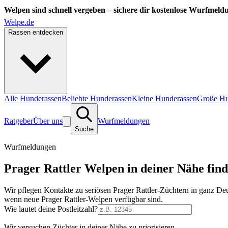
Welpen sind schnell vergeben – sichere dir kostenlose Wurfmeld
Welpe.de
Rassen entdecken
Alle Hunderassen
Beliebte Hunderassen
Kleine Hunderassen
Große Hu
Ratgeber
Über uns
Wurfmeldungen
Suche
Wurfmeldungen
Prager Rattler Welpen in deiner Nähe fin
Wir pflegen Kontakte zu seriösen Prager Rattler-Züchtern in ganz D
wenn neue Prager Rattler-Welpen verfügbar sind.
Wie lautet deine Postleitzahl?
Wir versuchen Züchter in deiner Nähe zu priorisieren.