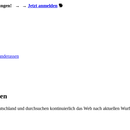
ungen!
→
→
Jetzt anmelden
🐕
nderassen
den
eutschland und durchsuchen kontinuierlich das Web nach aktuellen Wurf