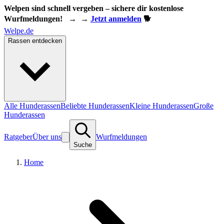
Welpen sind schnell vergeben – sichere dir kostenlose
Wurfmeldungen!
→
→
Jetzt anmelden
🐕
Welpe.de
Rassen entdecken
Alle Hunderassen
Beliebte Hunderassen
Kleine Hunderassen
Große
Hunderassen
Ratgeber
Über uns
Wurfmeldungen
Suche
Home