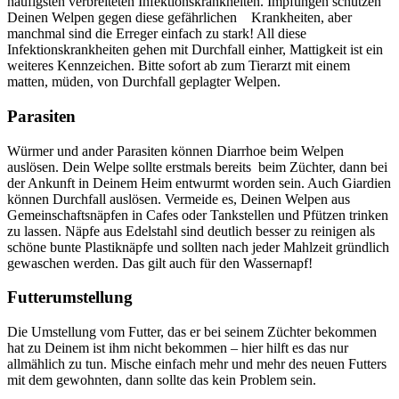
häufigsten verbreiteten Infektionskrankheiten. Impfungen schützen
Deinen Welpen gegen diese gefährlichen Krankheiten, aber
manchmal sind die Erreger einfach zu stark! All diese
Infektionskrankheiten gehen mit Durchfall einher, Mattigkeit ist ein
weiteres Kennzeichen. Bitte sofort ab zum Tierarzt mit einem
matten, müden, von Durchfall geplagter Welpen.
Parasiten
Würmer und ander Parasiten können Diarrhoe beim Welpen
auslösen. Dein Welpe sollte erstmals bereits beim Züchter, dann bei
der Ankunft in Deinem Heim entwurmt worden sein. Auch Giardien
können Durchfall auslösen. Vermeide es, Deinen Welpen aus
Gemeinschaftsnäpfen in Cafes oder Tankstellen und Pfützen trinken
zu lassen. Näpfe aus Edelstahl sind deutlich besser zu reinigen als
schöne bunte Plastiknäpfe und sollten nach jeder Mahlzeit gründlich
gewaschen werden. Das gilt auch für den Wassernapf!
Futterumstellung
Die Umstellung vom Futter, das er bei seinem Züchter bekommen
hat zu Deinem ist ihm nicht bekommen – hier hilft es das nur
allmählich zu tun. Mische einfach mehr und mehr des neuen Futters
mit dem gewohnten, dann sollte das kein Problem sein.