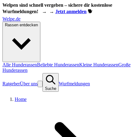
Welpen sind schnell vergeben – sichere dir kostenlose
Wurfmeldungen!
→
→
Jetzt anmelden
🐕
Welpe.de
Rassen entdecken
Alle Hunderassen
Beliebte Hunderassen
Kleine Hunderassen
Große
Hunderassen
Ratgeber
Über uns
Wurfmeldungen
Suche
Home