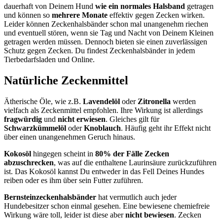
dauerhaft von Deinem Hund
wie ein normales Halsband
getragen
und können so
mehrere Monate
effektiv gegen Zecken wirken.
Leider können Zeckenhalsbänder schon mal unangenehm riechen
und eventuell stören, wenn sie Tag und Nacht von Deinem Kleinen
getragen werden müssen. Dennoch bieten sie einen zuverlässigen
Schutz gegen Zecken. Du findest Zeckenhalsbänder in jedem
Tierbedarfsladen und Online.
Natürliche Zeckenmittel
Ätherische Öle, wie z.B.
Lavendelöl
oder
Zitronella
werden
vielfach als Zeckenmittel empfohlen. Ihre Wirkung ist allerdings
fragwürdig
und
nicht erwiesen
. Gleiches gilt für
Schwarzkümmelöl
oder
Knoblauch
. Häufig geht ihr Effekt nicht
über einen unangenehmen Geruch hinaus.
Kokosöl
hingegen scheint in
80% der Fälle Zecken
abzuschrecken
, was auf die enthaltene Laurinsäure zurückzuführen
ist. Das Kokosöl kannst Du entweder in das Fell Deines Hundes
reiben oder es ihm über sein Futter zuführen.
Bernsteinzeckenhalsbänder
hat vermutlich auch jeder
Hundebesitzer schon einmal gesehen. Eine bewiesene chemiefreie
Wirkung wäre toll, leider ist diese aber
nicht bewiesen
. Zecken