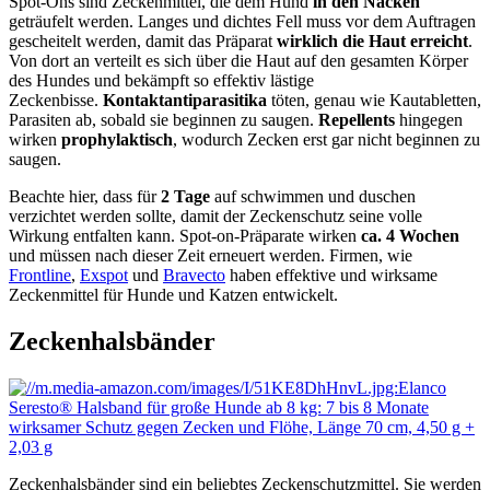
Spot-Ons sind Zeckenmittel, die dem Hund
in den Nacken
geträufelt werden. Langes und dichtes Fell muss vor dem Auftragen
gescheitelt werden, damit das Präparat
wirklich die Haut erreicht
.
Von dort an verteilt es sich über die Haut auf den gesamten Körper
des Hundes und bekämpft so effektiv lästige
Zeckenbisse.
Kontaktantiparasitika
töten, genau wie Kautabletten,
Parasiten ab, sobald sie beginnen zu saugen.
Repellents
hingegen
wirken
prophylaktisch
, wodurch Zecken erst gar nicht beginnen zu
saugen.
Beachte hier, dass für
2 Tage
auf schwimmen und duschen
verzichtet werden sollte, damit der Zeckenschutz seine volle
Wirkung entfalten kann. Spot-on-Präparate wirken
ca. 4 Wochen
und müssen nach dieser Zeit erneuert werden. Firmen, wie
Frontline
,
Exspot
und
Bravecto
haben effektive und wirksame
Zeckenmittel für Hunde und Katzen entwickelt.
Zeckenhalsbänder
Zeckenhalsbänder sind ein beliebtes Zeckenschutzmittel. Sie werden