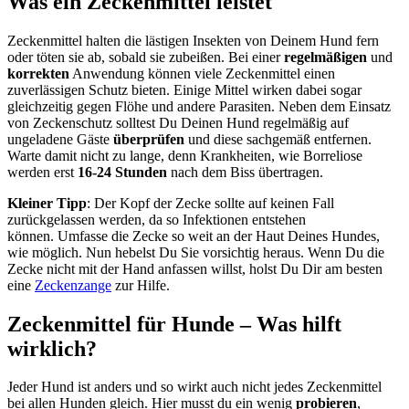
Was ein Zeckenmittel leistet
Zeckenmittel halten die lästigen Insekten von Deinem Hund fern
oder töten sie ab, sobald sie zubeißen. Bei einer
regelmäßigen
und
korrekten
Anwendung können viele Zeckenmittel einen
zuverlässigen Schutz bieten. Einige Mittel wirken dabei sogar
gleichzeitig gegen Flöhe und andere Parasiten. Neben dem Einsatz
von Zeckenschutz solltest Du Deinen Hund regelmäßig auf
ungeladene Gäste
überprüfen
und diese sachgemäß entfernen.
Warte damit nicht zu lange, denn Krankheiten, wie Borreliose
werden erst
16-24 Stunden
nach dem Biss übertragen.
Kleiner Tipp
: Der Kopf der Zecke sollte auf keinen Fall
zurückgelassen werden, da so Infektionen entstehen
können. Umfasse die Zecke so weit an der Haut Deines Hundes,
wie möglich. Nun hebelst Du Sie vorsichtig heraus. Wenn Du die
Zecke nicht mit der Hand anfassen willst, holst Du Dir am besten
eine
Zeckenzange
zur Hilfe.
Zeckenmittel für Hunde – Was hilft
wirklich?
Jeder Hund ist anders und so wirkt auch nicht jedes Zeckenmittel
bei allen Hunden gleich. Hier musst du ein wenig
probieren
,