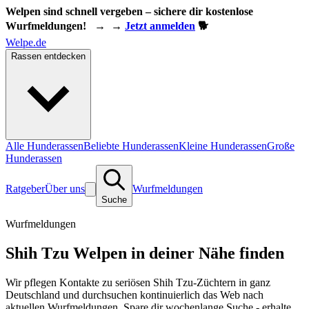
Welpen sind schnell vergeben – sichere dir kostenlose
Wurfmeldungen!
→
→
Jetzt anmelden
🐕
Welpe.de
Rassen entdecken
Alle Hunderassen
Beliebte Hunderassen
Kleine Hunderassen
Große
Hunderassen
Ratgeber
Über uns
Wurfmeldungen
Suche
Wurfmeldungen
Shih Tzu Welpen in deiner Nähe finden
Wir pflegen Kontakte zu seriösen Shih Tzu-Züchtern in ganz
Deutschland und durchsuchen kontinuierlich das Web nach
aktuellen Wurfmeldungen. Spare dir wochenlange Suche - erhalte