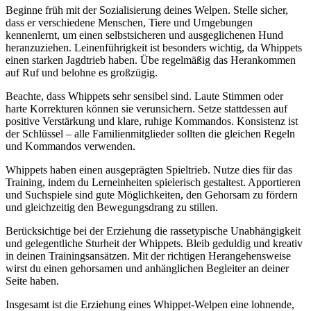
Beginne früh mit der Sozialisierung deines Welpen. Stelle sicher,
dass er verschiedene Menschen, Tiere und Umgebungen
kennenlernt, um einen selbstsicheren und ausgeglichenen Hund
heranzuziehen. Leinenführigkeit ist besonders wichtig, da Whippets
einen starken Jagdtrieb haben. Übe regelmäßig das Herankommen
auf Ruf und belohne es großzügig.
Beachte, dass Whippets sehr sensibel sind. Laute Stimmen oder
harte Korrekturen können sie verunsichern. Setze stattdessen auf
positive Verstärkung und klare, ruhige Kommandos. Konsistenz ist
der Schlüssel – alle Familienmitglieder sollten die gleichen Regeln
und Kommandos verwenden.
Whippets haben einen ausgeprägten Spieltrieb. Nutze dies für das
Training, indem du Lerneinheiten spielerisch gestaltest. Apportieren
und Suchspiele sind gute Möglichkeiten, den Gehorsam zu fördern
und gleichzeitig den Bewegungsdrang zu stillen.
Berücksichtige bei der Erziehung die rassetypische Unabhängigkeit
und gelegentliche Sturheit der Whippets. Bleib geduldig und kreativ
in deinen Trainingsansätzen. Mit der richtigen Herangehensweise
wirst du einen gehorsamen und anhänglichen Begleiter an deiner
Seite haben.
Insgesamt ist die Erziehung eines Whippet-Welpen eine lohnende,