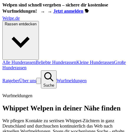
Welpen sind schnell vergeben – sichere dir kostenlose
Wurfmeldungen!
→
→
Jetzt anmelden
🐕
Welpe.de
Rassen entdecken
Alle Hunderassen
Beliebte Hunderassen
Kleine Hunderassen
Große
Hunderassen
Ratgeber
Über uns
Wurfmeldungen
Suche
Wurfmeldungen
Whippet Welpen in deiner Nähe finden
Wir pflegen Kontakte zu seriösen Whippet-Züchtern in ganz
Deutschland und durchsuchen kontinuierlich das Web nach
aktuellen Wurfmeldungen. Spare dir wochenlange Suche - erhalte