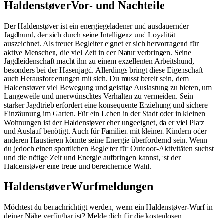
Haldenstøver
Vor- und Nachteile
Der Haldenstøver ist ein energiegeladener und ausdauernder
Jagdhund, der sich durch seine Intelligenz und Loyalität
auszeichnet. Als treuer Begleiter eignet er sich hervorragend für
aktive Menschen, die viel Zeit in der Natur verbringen. Seine
Jagdleidenschaft macht ihn zu einem exzellenten Arbeitshund,
besonders bei der Hasenjagd. Allerdings bringt diese Eigenschaft
auch Herausforderungen mit sich. Du musst bereit sein, dem
Haldenstøver viel Bewegung und geistige Auslastung zu bieten, um
Langeweile und unerwünschtes Verhalten zu vermeiden. Sein
starker Jagdtrieb erfordert eine konsequente Erziehung und sichere
Einzäunung im Garten. Für ein Leben in der Stadt oder in kleinen
Wohnungen ist der Haldenstøver eher ungeeignet, da er viel Platz
und Auslauf benötigt. Auch für Familien mit kleinen Kindern oder
anderen Haustieren könnte seine Energie überfordernd sein. Wenn
du jedoch einen sportlichen Begleiter für Outdoor-Aktivitäten suchst
und die nötige Zeit und Energie aufbringen kannst, ist der
Haldenstøver eine treue und bereichernde Wahl.
Haldenstøver
Wurfmeldungen
Möchtest du benachrichtigt werden, wenn ein Haldenstøver-Wurf in
deiner Nähe verfügbar ist? Melde dich für die kostenlosen