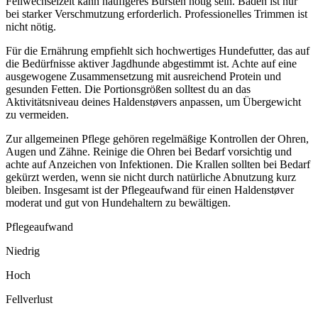
Fellwechselzeit kann häufigeres Bürsten nötig sein. Baden ist nur
bei starker Verschmutzung erforderlich. Professionelles Trimmen ist
nicht nötig.
Für die Ernährung empfiehlt sich hochwertiges Hundefutter, das auf
die Bedürfnisse aktiver Jagdhunde abgestimmt ist. Achte auf eine
ausgewogene Zusammensetzung mit ausreichend Protein und
gesunden Fetten. Die Portionsgrößen solltest du an das
Aktivitätsniveau deines Haldenstøvers anpassen, um Übergewicht
zu vermeiden.
Zur allgemeinen Pflege gehören regelmäßige Kontrollen der Ohren,
Augen und Zähne. Reinige die Ohren bei Bedarf vorsichtig und
achte auf Anzeichen von Infektionen. Die Krallen sollten bei Bedarf
gekürzt werden, wenn sie nicht durch natürliche Abnutzung kurz
bleiben. Insgesamt ist der Pflegeaufwand für einen Haldenstøver
moderat und gut von Hundehaltern zu bewältigen.
Pflegeaufwand
Niedrig
Hoch
Fellverlust