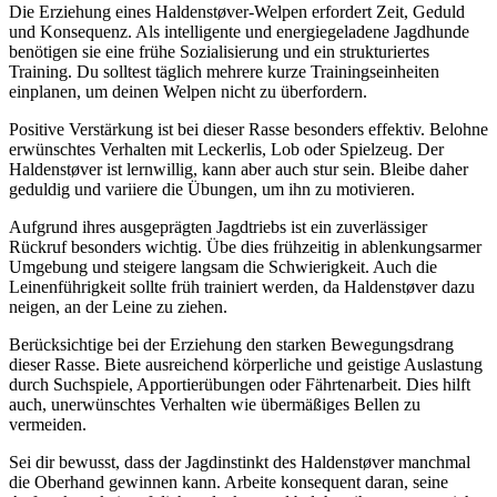
Die Erziehung eines Haldenstøver-Welpen erfordert Zeit, Geduld
und Konsequenz. Als intelligente und energiegeladene Jagdhunde
benötigen sie eine frühe Sozialisierung und ein strukturiertes
Training. Du solltest täglich mehrere kurze Trainingseinheiten
einplanen, um deinen Welpen nicht zu überfordern.
Positive Verstärkung ist bei dieser Rasse besonders effektiv. Belohne
erwünschtes Verhalten mit Leckerlis, Lob oder Spielzeug. Der
Haldenstøver ist lernwillig, kann aber auch stur sein. Bleibe daher
geduldig und variiere die Übungen, um ihn zu motivieren.
Aufgrund ihres ausgeprägten Jagdtriebs ist ein zuverlässiger
Rückruf besonders wichtig. Übe dies frühzeitig in ablenkungsarmer
Umgebung und steigere langsam die Schwierigkeit. Auch die
Leinenführigkeit sollte früh trainiert werden, da Haldenstøver dazu
neigen, an der Leine zu ziehen.
Berücksichtige bei der Erziehung den starken Bewegungsdrang
dieser Rasse. Biete ausreichend körperliche und geistige Auslastung
durch Suchspiele, Apportierübungen oder Fährtenarbeit. Dies hilft
auch, unerwünschtes Verhalten wie übermäßiges Bellen zu
vermeiden.
Sei dir bewusst, dass der Jagdinstinkt des Haldenstøver manchmal
die Oberhand gewinnen kann. Arbeite konsequent daran, seine