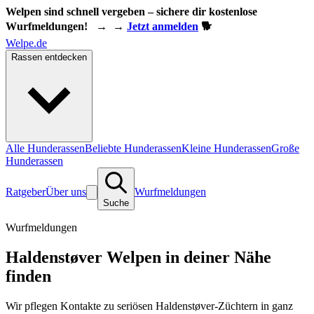
Welpen sind schnell vergeben – sichere dir kostenlose
Wurfmeldungen!
→
→
Jetzt anmelden
🐕
Welpe.de
Rassen entdecken
Alle Hunderassen
Beliebte Hunderassen
Kleine Hunderassen
Große
Hunderassen
Ratgeber
Über uns
Wurfmeldungen
Suche
Wurfmeldungen
Haldenstøver Welpen in deiner Nähe
finden
Wir pflegen Kontakte zu seriösen Haldenstøver-Züchtern in ganz